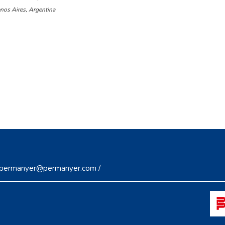
enos Aires, Argentina
permanyer@permanyer.com
/